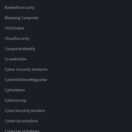
Bankinfosecurity
Bleeping Computer
CISOOnline
CloudSecurity
ComputerWeekly
Crowdstrike
Cyber Security Ventures
CyberDefenseMagazine
CyberNews
Cyberscoop
CyberSecurity-Insiders
CyberSecurityDive
CyberSecurityNews