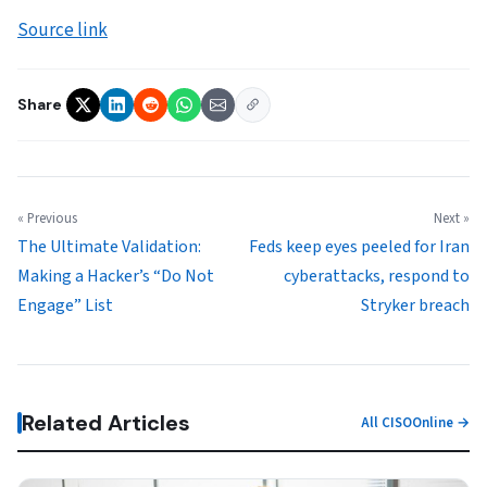
Source link
Share
« Previous
Next »
The Ultimate Validation:
Feds keep eyes peeled for Iran
Making a Hacker’s “Do Not
cyberattacks, respond to
Engage” List
Stryker breach
Related Articles
All CISOOnline →