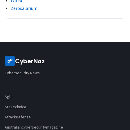
Wired
Zerosalarium
CyberNoz
☍
Cybersecurity News
Agbi
ArsTechnica
AttackDefense
Australiancybersecuritymagazine