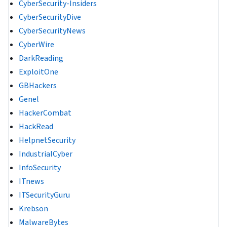
CyberSecurity-Insiders
CyberSecurityDive
CyberSecurityNews
CyberWire
DarkReading
ExploitOne
GBHackers
Genel
HackerCombat
HackRead
HelpnetSecurity
IndustrialCyber
InfoSecurity
ITnews
ITSecurityGuru
Krebson
MalwareBytes