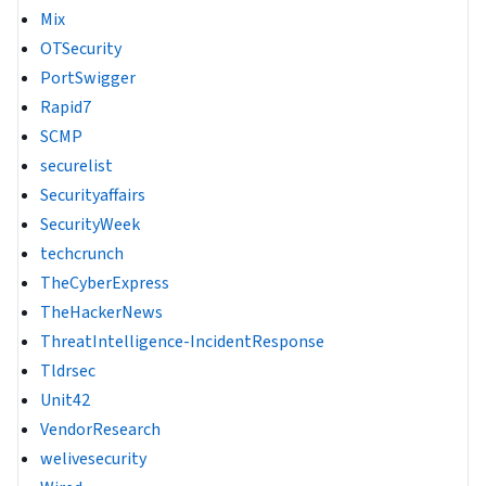
Mix
OTSecurity
PortSwigger
Rapid7
SCMP
securelist
Securityaffairs
SecurityWeek
techcrunch
TheCyberExpress
TheHackerNews
ThreatIntelligence-IncidentResponse
Tldrsec
Unit42
VendorResearch
welivesecurity