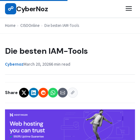
Skip
CyberNoz
☍
CISOONLINE
to
content
Home
›
CISOOnline
›
Die besten IAM-Tools
Die besten IAM-Tools
Cybernoz
March 20, 2026
6 min read
Share